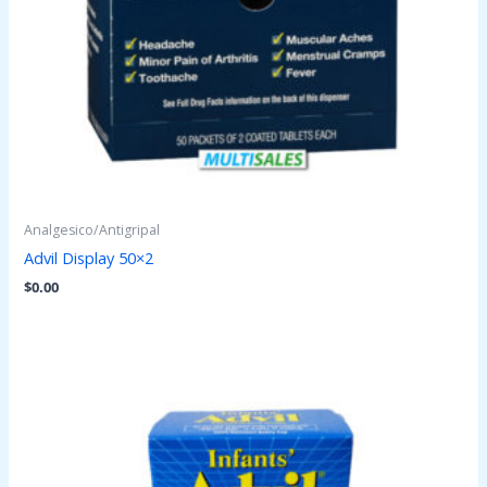
Analgesico/Antigripal
Advil Display 50×2
$
0.00