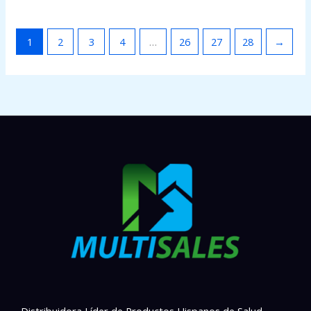
1
2
3
4
…
26
27
28
→
Distribuidora Líder de Productos Hispanos de Salud,