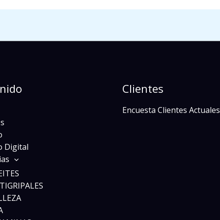
nido
Clientes
Encuesta Clientes Actuales
s
o
 Digital
ias
EITES
TIGRIPALES
LLEZA
A