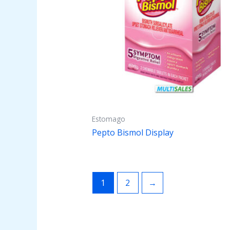
Estomago
Pepto Bismol Display
1
2
→