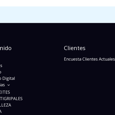
nido
Clientes
Encuesta Clientes Actuales
s
o
 Digital
ias
EITES
TIGRIPALES
LLEZA
A