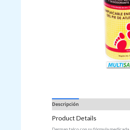
Descripción
Valoraciones (0)
Product Details
Derman talco con su fórmula medicada ay