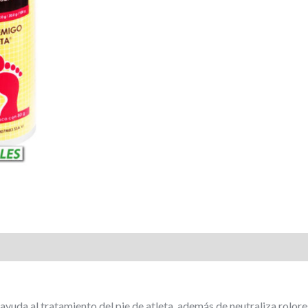
uda al tratamiento del pie de atleta, además de neutraliza rolores