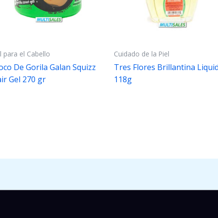
l para el Cabello
Cuidado de la Piel
co De Gorila Galan Squizz
Tres Flores Brillantina Liqui
ir Gel 270 gr
118g