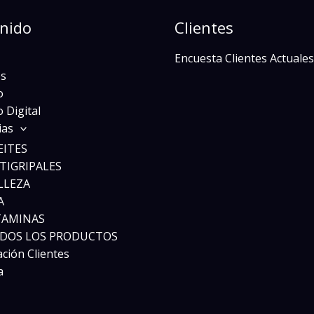
nido
Clientes
Encuesta Clientes Actuales
s
o
 Digital
ias
EITES
TIGRIPALES
LLEZA
A
TAMINAS
DOS LOS PRODUCTOS
ación Clientes
a