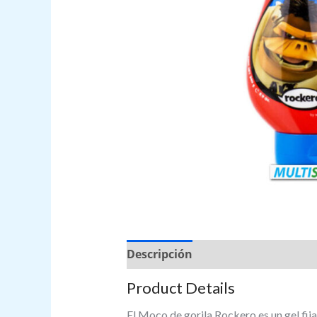
Descripción
Valoraciones (0)
Product Details
El Moco de gorila Rockero es un gel fij