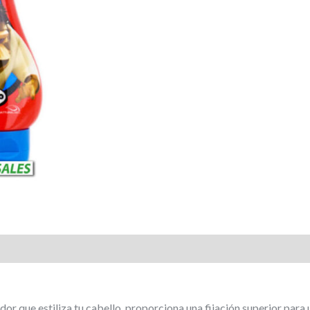
ador que estiliza tu cabello, proporciona una fijación superior par