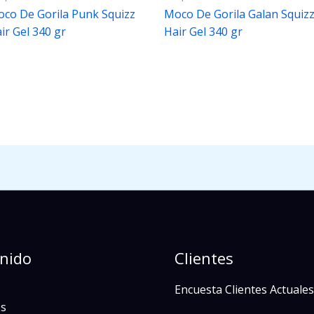
co De Gorila Punk Squizz
Moco De Gorila Galan Squiz
ir Gel 340 gr
Hair Gel 340 gr
nido
Clientes
Encuesta Clientes Actuales
s