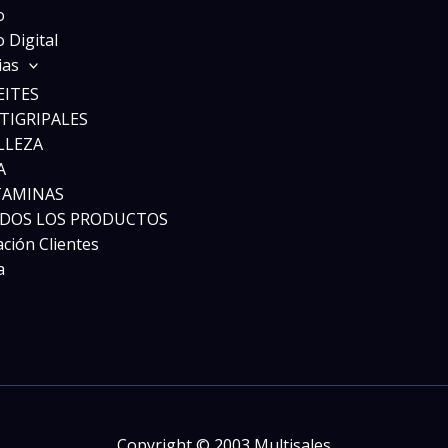
o
 Digital
ias
EITES
TIGRIPALES
LLEZA
A
TAMINAS
DOS LOS PRODUCTOS
ación Clientes
a
Copyright © 2003 Multisales