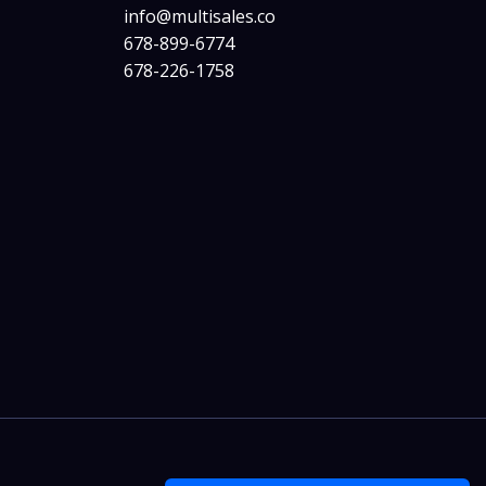
info@multisales.co​
678-899-6774
678-226-1758