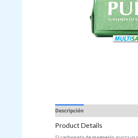
Descripción
Valoraciones (0)
Product Details
El
carbonato de magnesio
aporta un g