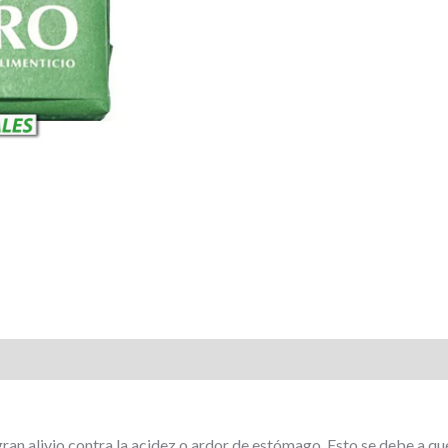
ran alivio contra la acidez o ardor de estómago. Esto se debe a q