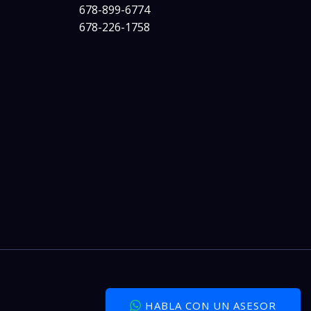
678-899-6774
678-226-1758
HABLA CON UN ASESOR