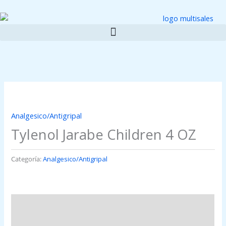
Ir
al
contenido
Analgesico/Antigripal
Tylenol Jarabe Children 4 OZ
Categoría:
Analgesico/Antigripal
Descripción
Valoraciones (0)