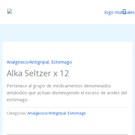
Ir
al
contenido
Catálogo Di
Actualizaci
Analgesico/Antigripal
,
Estomago
Alka Seltzer x 12
Pertenece al grupo de medicamentos denominados
antiácidos que actúan disminuyendo el exceso de acidez del
estómago.
Categorías:
Analgesico/Antigripal
,
Estomago