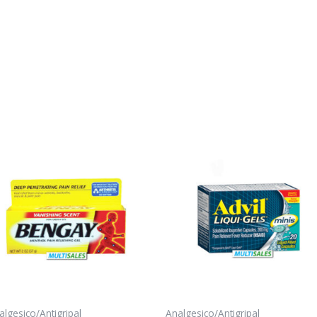
algesico/Antigripal
Analgesico/Antigripal