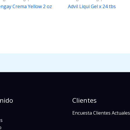
ngay Crema Yellow 2 oz
Advil Liqui Gel x 24 tbs
nido
Clientes
Encuesta Clientes Actuales
s
o