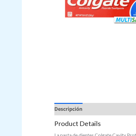
Descripción
Valoraciones (0)
Product Details
La pasta de dientes Colgate Cavity Prot