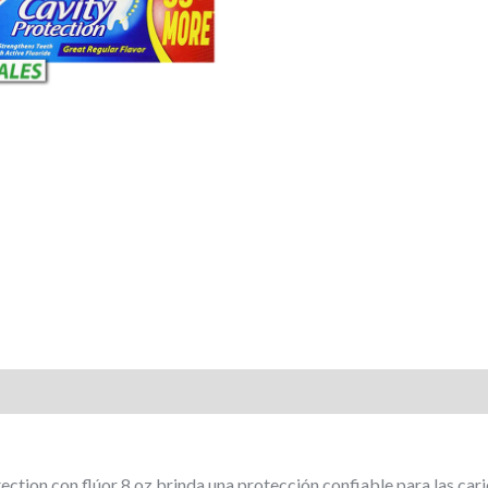
ection con flúor 8 oz brinda una protección confiable para las cari