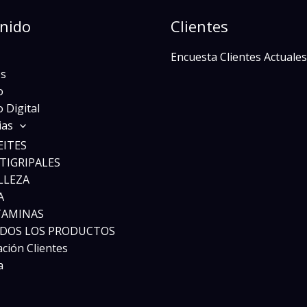
nido
Clientes
Encuesta Clientes Actuales
s
o
 Digital
ias
EITES
TIGRIPALES
LLEZA
A
TAMINAS
DOS LOS PRODUCTOS
ación Clientes
a