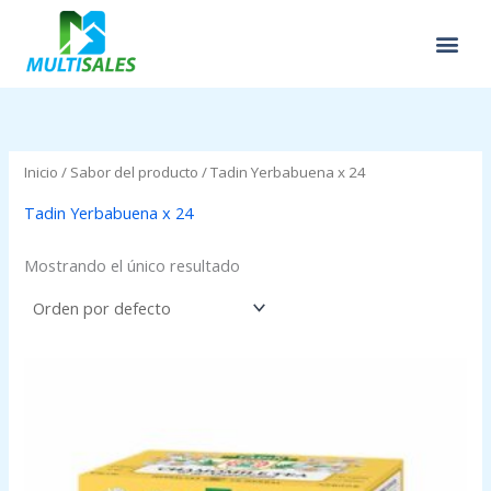
Ir
al
contenido
Inicio
/ Sabor del producto / Tadin Yerbabuena x 24
Tadin Yerbabuena x 24
Mostrando el único resultado
Price
range:
$0.00
through
$2.95