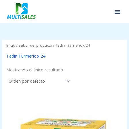
Ir
al
contenido
Inicio
/ Sabor del producto / Tadin Turmeric x 24
Tadin Turmeric x 24
Mostrando el único resultado
Price
range:
$0.00
through
$2.95