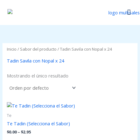
Ir
al
contenido
Catálogo Di
Actualizaci
Inicio
/ Sabor del producto / Tadin Savila con Nopal x 24
Tadin Savila con Nopal x 24
Mostrando el único resultado
Price
range:
$0.00
Te
through
Te Tadin (Selecciona el Sabor)
$2.95
$
0.00
–
$
2.95