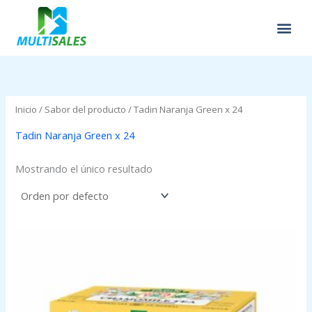
Ir
al
contenido
Inicio
/ Sabor del producto / Tadin Naranja Green x 24
Tadin Naranja Green x 24
Mostrando el único resultado
Price
range:
$0.00
through
$2.95