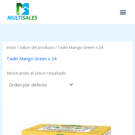
Ir
al
contenido
Inicio
/ Sabor del producto / Tadin Mango Green x 24
Tadin Mango Green x 24
Mostrando el único resultado
Price
range:
$0.00
through
$2.95