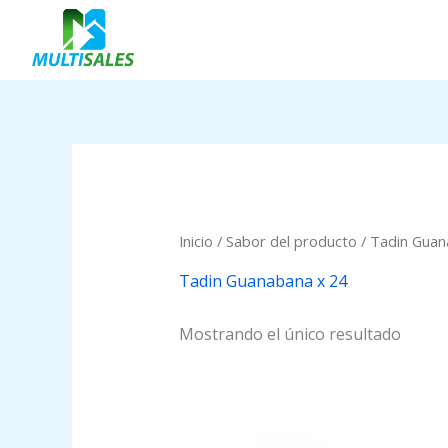
Ir
al
contenido
Inicio
/ Sabor del producto / Tadin Guan
Tadin Guanabana x 24
Mostrando el único resultado
Price
range:
$0.00