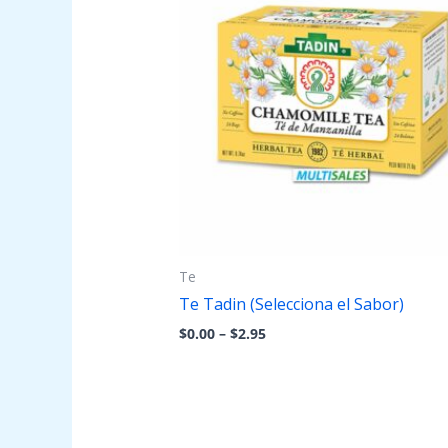
through
$2.95
Te
Te Tadin (Selecciona el Sabor)
$
0.00
–
$
2.95