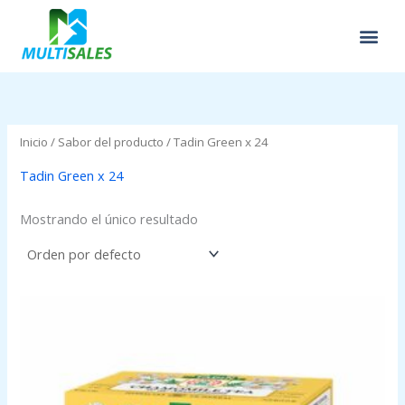
Ir
al
contenido
Inicio
/ Sabor del producto / Tadin Green x 24
Tadin Green x 24
Mostrando el único resultado
Price
range:
$0.00
through
$2.95