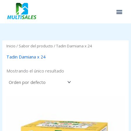
Ir
al
contenido
Inicio
/ Sabor del producto / Tadin Damiana x 24
Tadin Damiana x 24
Mostrando el único resultado
Price
range:
$0.00
through
$2.95