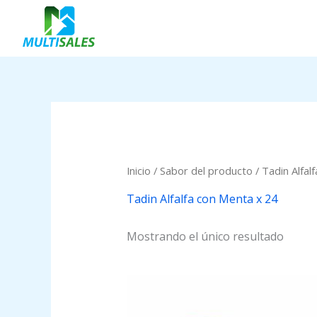
Ir
al
contenido
Inicio
/ Sabor del producto / Tadin Alfal
Tadin Alfalfa con Menta x 24
Mostrando el único resultado
Price
range:
$0.00