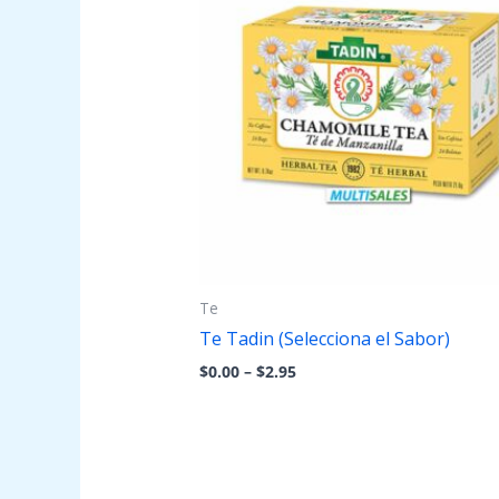
through
$2.95
Te
Te Tadin (Selecciona el Sabor)
$
0.00
–
$
2.95