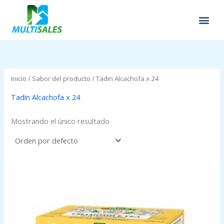
Ir
al
contenido
Inicio
/ Sabor del producto / Tadin Alcachofa x 24
Tadin Alcachofa x 24
Mostrando el único resultado
Price
range:
$0.00
through
$2.95