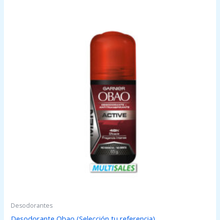
Desodorantes
Desodorante Obao (Selección tu referencia)