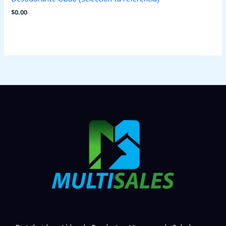
$
0.00