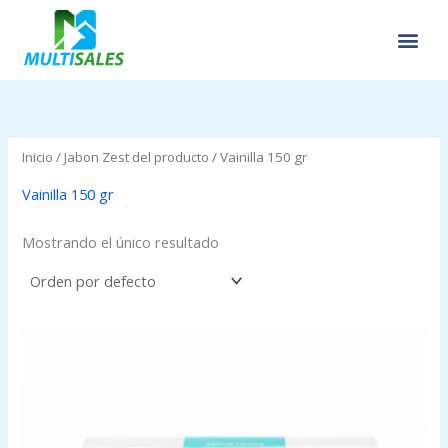
Ir
al
contenido
Inicio
/ Jabon Zest del producto / Vainilla 150 gr
Vainilla 150 gr
Mostrando el único resultado
Price
range:
$0.75
through
$0.89