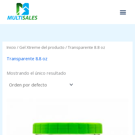
Ir
al
contenido
Inicio
/ Gel Xtreme del producto / Transparente 8.8 oz
Transparente 8.8 oz
Mostrando el único resultado
Price
range:
$0.63
through
$2.09