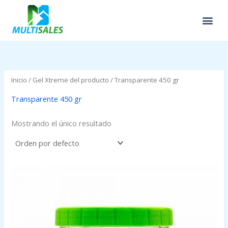
Ir
al
contenido
Inicio
/ Gel Xtreme del producto / Transparente 450 gr
Transparente 450 gr
Mostrando el único resultado
Price
range:
$0.63
through
$2.09