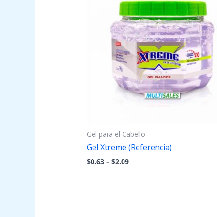
through
$2.09
Gel para el Cabello
Gel Xtreme (Referencia)
$
0.63
–
$
2.09