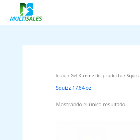
Ir
al
contenido
Inicio
/ Gel Xtreme del producto / Squizz
Squizz 17.64 oz
Mostrando el único resultado
Price
range:
$0.63