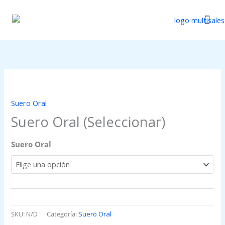
Ir
al
contenido
Catálogo Di
Actualizaci
Suero
Oral
(Seleccionar)
Suero Oral
cantidad
Suero Oral (Seleccionar)
Suero Oral
SKU:
N/D
Categoría:
Suero Oral