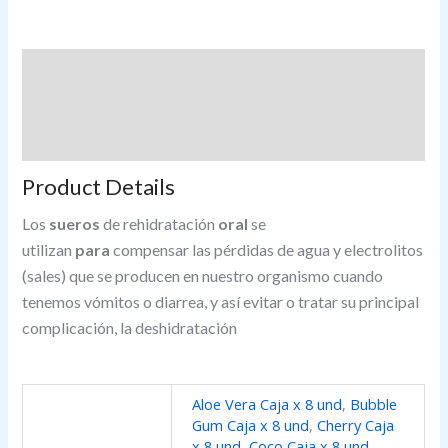
Descripción
Información adicional
Valoraciones (0)
Product Details
Los
sueros
de rehidratación
oral
se
utilizan
para
compensar las pérdidas de agua y electrolitos
(sales) que se producen en nuestro organismo cuando
tenemos vómitos o diarrea, y así evitar o tratar su principal
complicación, la deshidratación
Aloe Vera Caja x 8 und
,
Bubble
Gum Caja x 8 und
,
Cherry Caja
x 8 und
,
Coco Caja x 8 und
,