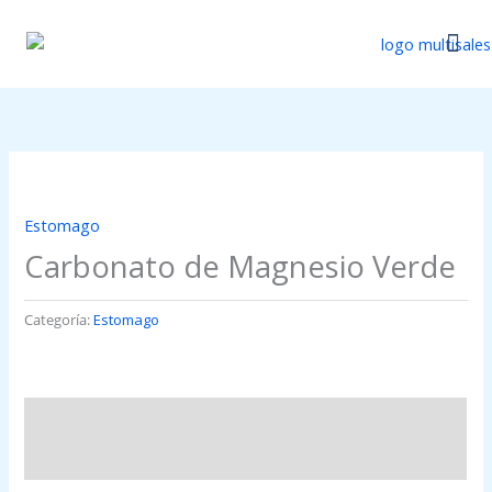
Ir
al
contenido
Catálogo Di
Actualizaci
Estomago
Carbonato de Magnesio Verde
Categoría:
Estomago
Descripción
Valoraciones (0)