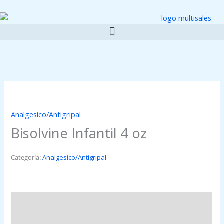
Ir
al
contenido
Analgesico/Antigripal
Bisolvine Infantil 4 oz
Categoría:
Analgesico/Antigripal
Descripción
Valoraciones (0)