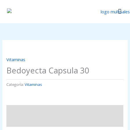
Ir
al
contenido
Catálogo Di
Actualizaci
Vitaminas
Bedoyecta Capsula 30
Categoría:
Vitaminas
Descripción
Valoraciones (0)