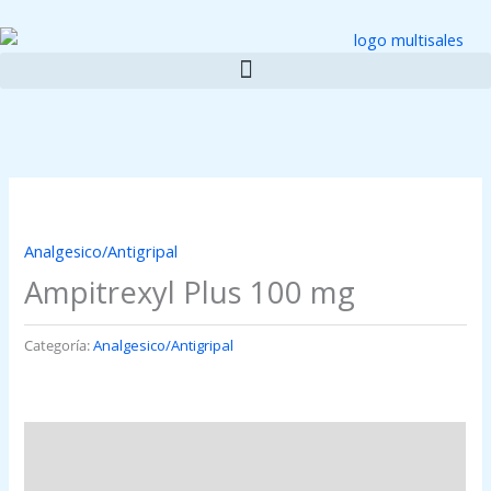
Ir
al
contenido
Analgesico/Antigripal
Ampitrexyl Plus 100 mg
Categoría:
Analgesico/Antigripal
Descripción
Valoraciones (0)